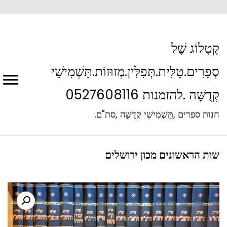
קָטָלוֹג שֶׁל
סְפָרִים.טַלִּית.תְּפִלִּין.מְזוּזוֹת.תַּשְׁמִישֵׁי
קְדֻשָּׁה .להזמנות 0527608116
חנות ספרים ,תַּשְׁמִישֵׁי קְדֻשָּׁה ,סת"ם.
שות הראשונים מכון ירושלים