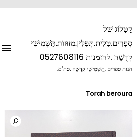
קָטָלוֹג שֶׁל
סְפָרִים.טַלִּית.תְּפִלִּין.מְזוּזוֹת.תַּשְׁמִישֵׁי
קְדֻשָּׁה .להזמנות 0527608116
חנות ספרים ,תַּשְׁמִישֵׁי קְדֻשָּׁה ,סת"ם.
Torah beroura