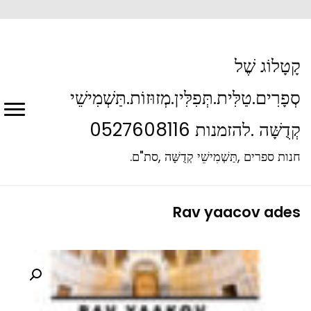
קָטָלוֹג שֶׁל
סְפָרִים.טַלִּית.תְּפִלִּין.מְזוּזוֹת.תַּשְׁמִישֵׁי
קְדֻשָּׁה .להזמנות 0527608116
חנות ספרים ,תַּשְׁמִישֵׁי קְדֻשָּׁה ,סת"ם.
Rav yaacov ades